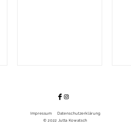
Impressum
Datenschutzerklärung
Offe
© 2022 Jutta Kowatsch
Vernissage "Catching Dusk",
Deutschvilla, August 2024